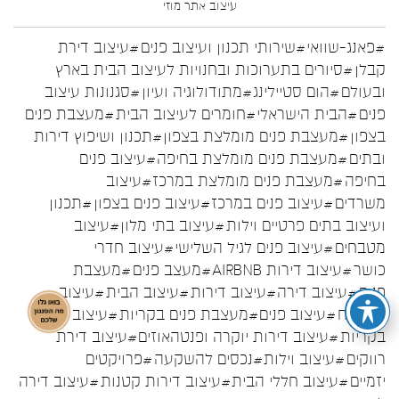
עיצוב אתר
מוזי
#פאנג-שוואי
#שירותי תכנון ועיצוב פנים
#עיצוב דירת
קבלן
#סיורים בתערוכות ובחנויות לעיצוב הבית בארץ
ובעולם
#הום סטיילינג
#מתודולוגיה ועיון
#סגנונות עיצוב
פנים
#הבית הישראלי
#חומרים לעיצוב הבית
#מעצבת פנים
בצפון
#מעצבת פנים מומלצת בצפון
#תכנון ושיפוץ דירות
ובתים
#מעצבת פנים מומלצת בחיפה
#עיצוב פנים
בחיפה
#מעצבת פנים מומלצת במרכז
#עיצוב
משרדים
#עיצוב פנים במרכז
#עיצוב פנים בצפון
#תכנון
ועיצוב בתים פרטיים וילות
#עיצוב בתי מלון
#עיצוב
מטבחים
#עיצוב פנים לגיל השלישי
#עיצוב חדרי
כושר
#עיצוב דירות AIRBNB
#מעצב פנים
#מעצבת
פנים
#עיצוב דירה
#עיצוב דירות
#עיצוב הבית
#עיצוב
המטבח
#עיצוב פנים
#מעצבת פנים בקריות
#עיצוב פנים
בקריות
#עיצוב דירות יוקרה ופנטהאוזים
#עיצוב דירת
רווקים
#עיצוב וילות
#נכסים להשקעה
#פרויקטים
יזמיים
#עיצוב חללי הבית
#עיצוב דירות קטנות
#עיצוב דירה