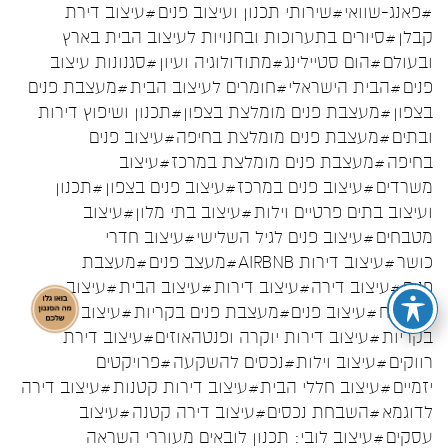
#פאנג-שוואי
#שירותי תכנון ועיצוב פנים
#עיצוב דירת
קבלן
#סיורים בתערוכות ובחנויות לעיצוב הבית בארץ
ובעולם
#הום סטיילינג
#מתודולוגיה ועיון
#סגנונות עיצוב
פנים
#הבית הישראלי
#חומרים לעיצוב הבית
#מעצבת פנים
בצפון
#מעצבת פנים מומלצת בצפון
#תכנון ושיפוץ דירות
ובתים
#מעצבת פנים מומלצת בחיפה
#עיצוב פנים
בחיפה
#מעצבת פנים מומלצת במרכז
#עיצוב
משרדים
#עיצוב פנים במרכז
#עיצוב פנים בצפון
#תכנון
ועיצוב בתים פרטיים וילות
#עיצוב בתי מלון
#עיצוב
מטבחים
#עיצוב פנים לגיל השלישי
#עיצוב חדרי
כושר
#עיצוב דירות AIRBNB
#מעצב פנים
#מעצבת
פנים
#עיצוב דירה
#עיצוב דירות
#עיצוב הבית
#עיצוב
המטבח
#עיצוב פנים
#מעצבת פנים בקריות
#עיצוב פנים
בקריות
#עיצוב דירות יוקרה ופנטהאוזים
#עיצוב דירת
רווקים
#עיצוב וילות
#נכסים להשקעה
#פרויקטים
יזמיים
#עיצוב חללי הבית
#עיצוב דירות קטנות
#עיצוב דירה
לדוגמא
#השבחת נכסים
#עיצוב דירה קטנה
#עיצוב
עסקים
#עיצוב לובי: תכנון לובאים מעוררי השראה