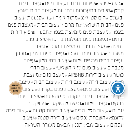
#פאנג-שוואי
#שירותי תכנון ועיצוב פנים
#עיצוב דירת
קבלן
#סיורים בתערוכות ובחנויות לעיצוב הבית בארץ
ובעולם
#הום סטיילינג
#מתודולוגיה ועיון
#סגנונות עיצוב
פנים
#הבית הישראלי
#חומרים לעיצוב הבית
#מעצבת פנים
בצפון
#מעצבת פנים מומלצת בצפון
#תכנון ושיפוץ דירות
ובתים
#מעצבת פנים מומלצת בחיפה
#עיצוב פנים
בחיפה
#מעצבת פנים מומלצת במרכז
#עיצוב
משרדים
#עיצוב פנים במרכז
#עיצוב פנים בצפון
#תכנון
ועיצוב בתים פרטיים וילות
#עיצוב בתי מלון
#עיצוב
מטבחים
#עיצוב פנים לגיל השלישי
#עיצוב חדרי
כושר
#עיצוב דירות AIRBNB
#מעצב פנים
#מעצבת
פנים
#עיצוב דירה
#עיצוב דירות
#עיצוב הבית
#עיצוב
המטבח
#עיצוב פנים
#מעצבת פנים בקריות
#עיצוב פנים
בקריות
#עיצוב דירות יוקרה ופנטהאוזים
#עיצוב דירת
רווקים
#עיצוב וילות
#נכסים להשקעה
#פרויקטים
יזמיים
#עיצוב חללי הבית
#עיצוב דירות קטנות
#עיצוב דירה
לדוגמא
#השבחת נכסים
#עיצוב דירה קטנה
#עיצוב
עסקים
#עיצוב לובי: תכנון לובאים מעוררי השראה