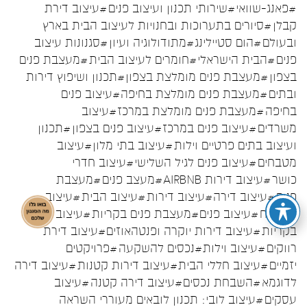
#פאנג-שוואי
#שירותי תכנון ועיצוב פנים
#עיצוב דירת
קבלן
#סיורים בתערוכות ובחנויות לעיצוב הבית בארץ
ובעולם
#הום סטיילינג
#מתודולוגיה ועיון
#סגנונות עיצוב
פנים
#הבית הישראלי
#חומרים לעיצוב הבית
#מעצבת פנים
בצפון
#מעצבת פנים מומלצת בצפון
#תכנון ושיפוץ דירות
ובתים
#מעצבת פנים מומלצת בחיפה
#עיצוב פנים
בחיפה
#מעצבת פנים מומלצת במרכז
#עיצוב
משרדים
#עיצוב פנים במרכז
#עיצוב פנים בצפון
#תכנון
ועיצוב בתים פרטיים וילות
#עיצוב בתי מלון
#עיצוב
מטבחים
#עיצוב פנים לגיל השלישי
#עיצוב חדרי
כושר
#עיצוב דירות AIRBNB
#מעצב פנים
#מעצבת
פנים
#עיצוב דירה
#עיצוב דירות
#עיצוב הבית
#עיצוב
המטבח
#עיצוב פנים
#מעצבת פנים בקריות
#עיצוב פנים
בקריות
#עיצוב דירות יוקרה ופנטהאוזים
#עיצוב דירת
רווקים
#עיצוב וילות
#נכסים להשקעה
#פרויקטים
יזמיים
#עיצוב חללי הבית
#עיצוב דירות קטנות
#עיצוב דירה
לדוגמא
#השבחת נכסים
#עיצוב דירה קטנה
#עיצוב
עסקים
#עיצוב לובי: תכנון לובאים מעוררי השראה