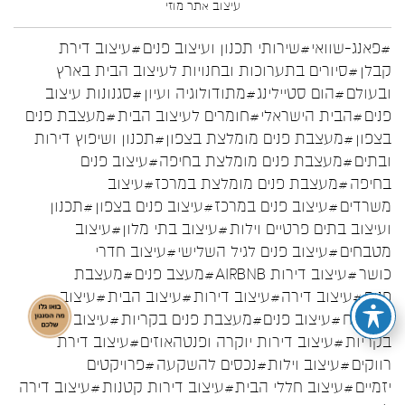
עיצוב אתר
מוזי
#פאנג-שוואי
#שירותי תכנון ועיצוב פנים
#עיצוב דירת
קבלן
#סיורים בתערוכות ובחנויות לעיצוב הבית בארץ
ובעולם
#הום סטיילינג
#מתודולוגיה ועיון
#סגנונות עיצוב
פנים
#הבית הישראלי
#חומרים לעיצוב הבית
#מעצבת פנים
בצפון
#מעצבת פנים מומלצת בצפון
#תכנון ושיפוץ דירות
ובתים
#מעצבת פנים מומלצת בחיפה
#עיצוב פנים
בחיפה
#מעצבת פנים מומלצת במרכז
#עיצוב
משרדים
#עיצוב פנים במרכז
#עיצוב פנים בצפון
#תכנון
ועיצוב בתים פרטיים וילות
#עיצוב בתי מלון
#עיצוב
מטבחים
#עיצוב פנים לגיל השלישי
#עיצוב חדרי
כושר
#עיצוב דירות AIRBNB
#מעצב פנים
#מעצבת
פנים
#עיצוב דירה
#עיצוב דירות
#עיצוב הבית
#עיצוב
המטבח
#עיצוב פנים
#מעצבת פנים בקריות
#עיצוב פנים
בקריות
#עיצוב דירות יוקרה ופנטהאוזים
#עיצוב דירת
רווקים
#עיצוב וילות
#נכסים להשקעה
#פרויקטים
יזמיים
#עיצוב חללי הבית
#עיצוב דירות קטנות
#עיצוב דירה