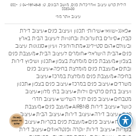
הילית קרש עיצוב ואדריכלות פנים, מושב הבונים, ט: 04-9894848 נ: 052-
5535400
עיצוב אתר
מוזי
#פאנג-שוואי
#שירותי תכנון ועיצוב פנים
#עיצוב דירת
קבלן
#סיורים בתערוכות ובחנויות לעיצוב הבית בארץ
ובעולם
#הום סטיילינג
#מתודולוגיה ועיון
#סגנונות עיצוב
פנים
#הבית הישראלי
#חומרים לעיצוב הבית
#מעצבת פנים
בצפון
#מעצבת פנים מומלצת בצפון
#תכנון ושיפוץ דירות
ובתים
#מעצבת פנים מומלצת בחיפה
#עיצוב פנים
בחיפה
#מעצבת פנים מומלצת במרכז
#עיצוב
משרדים
#עיצוב פנים במרכז
#עיצוב פנים בצפון
#תכנון
ועיצוב בתים פרטיים וילות
#עיצוב בתי מלון
#עיצוב
מטבחים
#עיצוב פנים לגיל השלישי
#עיצוב חדרי
כושר
#עיצוב דירות AIRBNB
#מעצב פנים
#מעצבת
פנים
#עיצוב דירה
#עיצוב דירות
#עיצוב הבית
#עיצוב
המטבח
#עיצוב פנים
#מעצבת פנים בקריות
#עיצוב פנים
בקריות
#עיצוב דירות יוקרה ופנטהאוזים
#עיצוב דירת