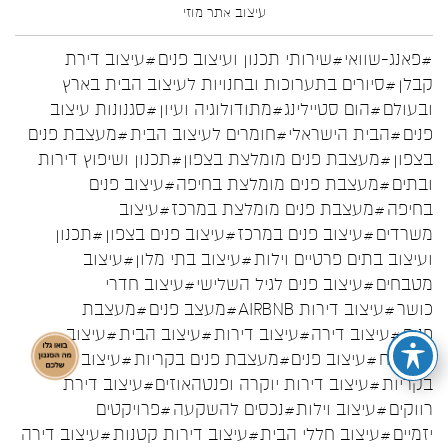
עיצוב אתר
מוזי
#פאנג-שוואי
#שירותי תכנון ועיצוב פנים
#עיצוב דירת
קבלן
#סיורים בתערוכות ובחנויות לעיצוב הבית בארץ
ובעולם
#הום סטיילינג
#מתודולוגיה ועיון
#סגנונות עיצוב
פנים
#הבית הישראלי
#חומרים לעיצוב הבית
#מעצבת פנים
בצפון
#מעצבת פנים מומלצת בצפון
#תכנון ושיפוץ דירות
ובתים
#מעצבת פנים מומלצת בחיפה
#עיצוב פנים
בחיפה
#מעצבת פנים מומלצת במרכז
#עיצוב
משרדים
#עיצוב פנים במרכז
#עיצוב פנים בצפון
#תכנון
ועיצוב בתים פרטיים וילות
#עיצוב בתי מלון
#עיצוב
מטבחים
#עיצוב פנים לגיל השלישי
#עיצוב חדרי
כושר
#עיצוב דירות AIRBNB
#מעצב פנים
#מעצבת
פנים
#עיצוב דירה
#עיצוב דירות
#עיצוב הבית
#עיצוב
המטבח
#עיצוב פנים
#מעצבת פנים בקריות
#עיצוב פנים
בקריות
#עיצוב דירות יוקרה ופנטהאוזים
#עיצוב דירת
רווקים
#עיצוב וילות
#נכסים להשקעה
#פרויקטים
יזמיים
#עיצוב חללי הבית
#עיצוב דירות קטנות
#עיצוב דירה