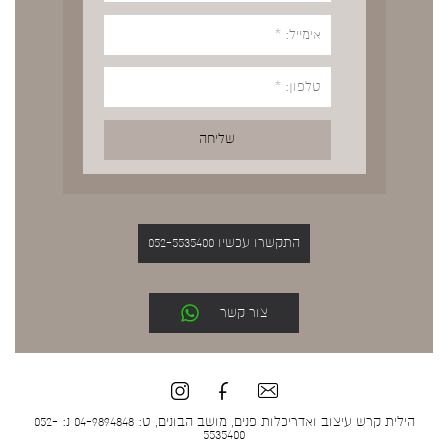
התקשרו עכשיו 052-5535400
צור קשר
הילית קרש עיצוב ואדריכלות פנים, מושב הבונים, ט: 04-9894848 נ: 052-
5535400