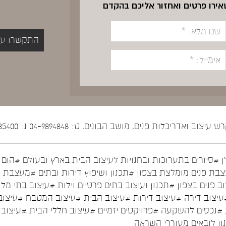
שאירו פרטים ואחזור אליכם בהקדם
התקשרו עכשיו 5400
יצוב ואדריכלות פנים, מושב הבונים, ט: 04-9894848 נ: 052-5535400
ן
#סיורים בתערוכות ובחנויות לעיצוב הבית בארץ ובעולם
#הום ס
בת פנים מומלצת בצפון
#תכנון ושיפוץ דירות ובתים
#מעצבת פ
ב פנים בצפון
#תכנון ועיצוב בתים פרטיים וילות
#עיצוב בתי מלו
עיצוב דירה
#עיצוב דירות
#עיצוב הבית
#עיצוב המטבח
#עיצוב
#נכסים להשקעה
#פרויקטים יזמיים
#עיצוב חללי הבית
#עיצוב 
נון לובאים מעוררי השראה