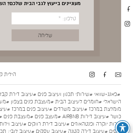
מעוניינים בייעוץ לגבי הבית שלכם? ה
הילית קרש ע
#פאנג-שוואי
#שירותי תכנון ועיצוב פנים
#עיצוב דירת קבל
הישראלי
#חומרים לעיצוב הבית
#מעצבת פנים בצפון
#מעצ
מומלצת במרכז
#עיצוב משרדים
#עיצוב פנים במרכז
#עיצו
כושר
#עיצוב דירות AIRBNB
#מעצב פנים
#מעצבת פנים
#
דירות יוקרה ופנטהאוזים
#עיצוב דירת רווקים
#עיצוב וילות
נכסים
#עיצוב דירה קטנה
#עיצוב עסקים
#עיצוב לובי: תכ