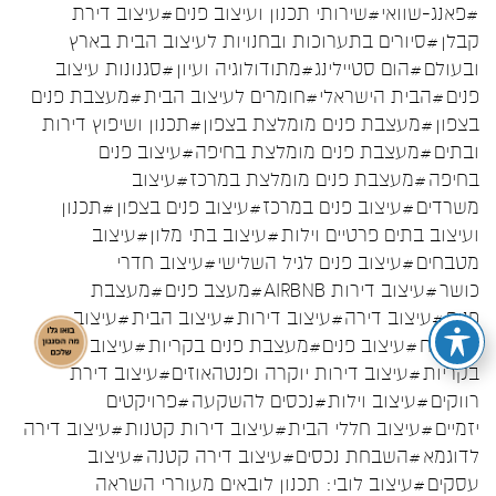
#פאנג-שוואי
#שירותי תכנון ועיצוב פנים
#עיצוב דירת
קבלן
#סיורים בתערוכות ובחנויות לעיצוב הבית בארץ
ובעולם
#הום סטיילינג
#מתודולוגיה ועיון
#סגנונות עיצוב
פנים
#הבית הישראלי
#חומרים לעיצוב הבית
#מעצבת פנים
בצפון
#מעצבת פנים מומלצת בצפון
#תכנון ושיפוץ דירות
ובתים
#מעצבת פנים מומלצת בחיפה
#עיצוב פנים
בחיפה
#מעצבת פנים מומלצת במרכז
#עיצוב
משרדים
#עיצוב פנים במרכז
#עיצוב פנים בצפון
#תכנון
ועיצוב בתים פרטיים וילות
#עיצוב בתי מלון
#עיצוב
מטבחים
#עיצוב פנים לגיל השלישי
#עיצוב חדרי
כושר
#עיצוב דירות AIRBNB
#מעצב פנים
#מעצבת
פנים
#עיצוב דירה
#עיצוב דירות
#עיצוב הבית
#עיצוב
המטבח
#עיצוב פנים
#מעצבת פנים בקריות
#עיצוב פנים
בקריות
#עיצוב דירות יוקרה ופנטהאוזים
#עיצוב דירת
רווקים
#עיצוב וילות
#נכסים להשקעה
#פרויקטים
יזמיים
#עיצוב חללי הבית
#עיצוב דירות קטנות
#עיצוב דירה
לדוגמא
#השבחת נכסים
#עיצוב דירה קטנה
#עיצוב
עסקים
#עיצוב לובי: תכנון לובאים מעוררי השראה