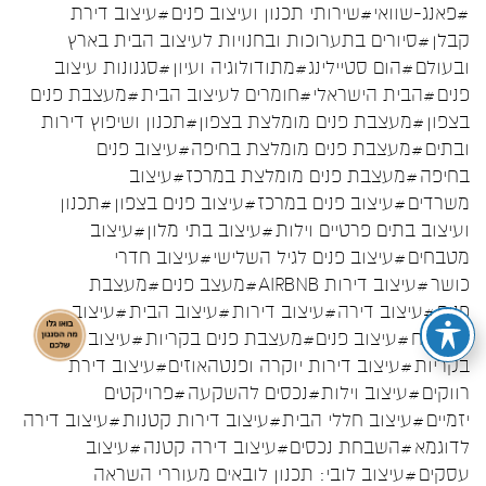
#פאנג-שוואי
#שירותי תכנון ועיצוב פנים
#עיצוב דירת
קבלן
#סיורים בתערוכות ובחנויות לעיצוב הבית בארץ
ובעולם
#הום סטיילינג
#מתודולוגיה ועיון
#סגנונות עיצוב
פנים
#הבית הישראלי
#חומרים לעיצוב הבית
#מעצבת פנים
בצפון
#מעצבת פנים מומלצת בצפון
#תכנון ושיפוץ דירות
ובתים
#מעצבת פנים מומלצת בחיפה
#עיצוב פנים
בחיפה
#מעצבת פנים מומלצת במרכז
#עיצוב
משרדים
#עיצוב פנים במרכז
#עיצוב פנים בצפון
#תכנון
ועיצוב בתים פרטיים וילות
#עיצוב בתי מלון
#עיצוב
מטבחים
#עיצוב פנים לגיל השלישי
#עיצוב חדרי
כושר
#עיצוב דירות AIRBNB
#מעצב פנים
#מעצבת
פנים
#עיצוב דירה
#עיצוב דירות
#עיצוב הבית
#עיצוב
המטבח
#עיצוב פנים
#מעצבת פנים בקריות
#עיצוב פנים
בקריות
#עיצוב דירות יוקרה ופנטהאוזים
#עיצוב דירת
רווקים
#עיצוב וילות
#נכסים להשקעה
#פרויקטים
יזמיים
#עיצוב חללי הבית
#עיצוב דירות קטנות
#עיצוב דירה
לדוגמא
#השבחת נכסים
#עיצוב דירה קטנה
#עיצוב
עסקים
#עיצוב לובי: תכנון לובאים מעוררי השראה