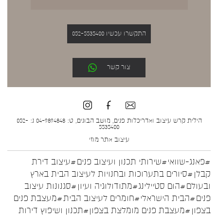
התקשרו עכשיו 052-5535400
צור קשר
הילית קרש עיצוב ואדריכלות פנים, מושב הבונים, ט: 04-9894848 נ: 052-
5535400
עיצוב אתר
מוזי
#פאנג-שוואי
#שירותי תכנון ועיצוב פנים
#עיצוב דירת
קבלן
#סיורים בתערוכות ובחנויות לעיצוב הבית בארץ
ובעולם
#הום סטיילינג
#מתודולוגיה ועיון
#סגנונות עיצוב
פנים
#הבית הישראלי
#חומרים לעיצוב הבית
#מעצבת פנים
בצפון
#מעצבת פנים מומלצת בצפון
#תכנון ושיפוץ דירות