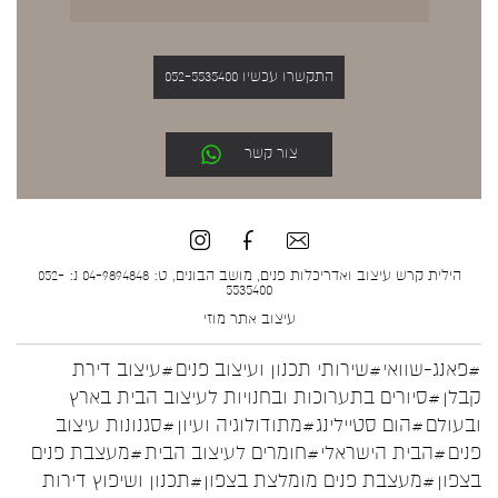
התקשרו עכשיו 052-5535400
צור קשר
הילית קרש עיצוב ואדריכלות פנים, מושב הבונים, ט: 04-9894848 נ: 052-
5535400
עיצוב אתר
מוזי
#פאנג-שוואי
#שירותי תכנון ועיצוב פנים
#עיצוב דירת
קבלן
#סיורים בתערוכות ובחנויות לעיצוב הבית בארץ
ובעולם
#הום סטיילינג
#מתודולוגיה ועיון
#סגנונות עיצוב
פנים
#הבית הישראלי
#חומרים לעיצוב הבית
#מעצבת פנים
בצפון
#מעצבת פנים מומלצת בצפון
#תכנון ושיפוץ דירות