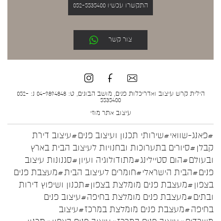
התקשרו עכשיו 052-5535400
צור קשר
הילית קרש עיצוב ואדריכלות פנים, מושב הבונים, ט: 04-9894848 נ: 052-
5535400
עיצוב אתר
מוזי
#פאנג-שוואי
#שירותי תכנון ועיצוב פנים
#עיצוב דירת
קבלן
#סיורים בתערוכות ובחנויות לעיצוב הבית בארץ
ובעולם
#הום סטיילינג
#מתודולוגיה ועיון
#סגנונות עיצוב
פנים
#הבית הישראלי
#חומרים לעיצוב הבית
#מעצבת פנים
בצפון
#מעצבת פנים מומלצת בצפון
#תכנון ושיפוץ דירות
ובתים
#מעצבת פנים מומלצת בחיפה
#עיצוב פנים
בחיפה
#מעצבת פנים מומלצת במרכז
#עיצוב