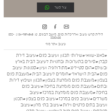
צור קשר
הילית קרש עיצוב ואדריכלות פנים, מושב הבונים, ט: 04-9894848 נ: 052-
5535400
עיצוב אתר
מוזי
#פאנג-שוואי
#שירותי תכנון ועיצוב פנים
#עיצוב דירת
קבלן
#סיורים בתערוכות ובחנויות לעיצוב הבית בארץ
ובעולם
#הום סטיילינג
#מתודולוגיה ועיון
#סגנונות עיצוב
פנים
#הבית הישראלי
#חומרים לעיצוב הבית
#מעצבת פנים
בצפון
#מעצבת פנים מומלצת בצפון
#תכנון ושיפוץ דירות
ובתים
#מעצבת פנים מומלצת בחיפה
#עיצוב פנים
בחיפה
#מעצבת פנים מומלצת במרכז
#עיצוב
משרדים
#עיצוב פנים במרכז
#עיצוב פנים בצפון
#תכנון
ועיצוב בתים פרטיים וילות
#עיצוב בתי מלון
#עיצוב