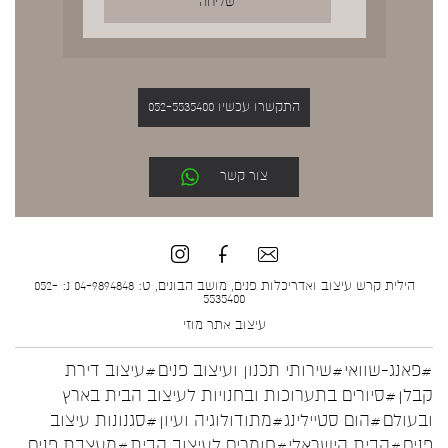
התקשרו עכשיו 052-5535400
צור קשר
הילית קרש עיצוב ואדריכלות פנים, מושב הבונים, ט: 04-9894848 נ: 052-
5535400
עיצוב אתר
מוזי
#פאנג-שוואי
#שירותי תכנון ועיצוב פנים
#עיצוב דירת
קבלן
#סיורים בתערוכות ובחנויות לעיצוב הבית בארץ
ובעולם
#הום סטיילינג
#מתודולוגיה ועיון
#סגנונות עיצוב
פנים
#הבית הישראלי
#חומרים לעיצוב הבית
#מעצבת פנים