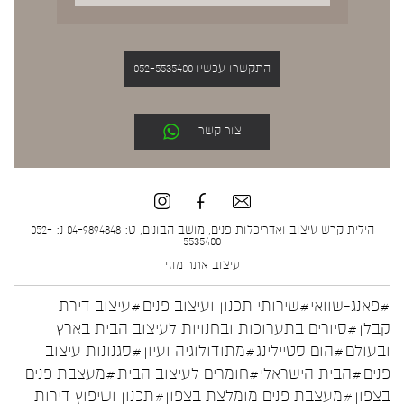
התקשרו עכשיו 052-5535400
צור קשר
הילית קרש עיצוב ואדריכלות פנים, מושב הבונים, ט: 04-9894848 נ: 052-
5535400
עיצוב אתר
מוזי
#פאנג-שוואי
#שירותי תכנון ועיצוב פנים
#עיצוב דירת
קבלן
#סיורים בתערוכות ובחנויות לעיצוב הבית בארץ
ובעולם
#הום סטיילינג
#מתודולוגיה ועיון
#סגנונות עיצוב
פנים
#הבית הישראלי
#חומרים לעיצוב הבית
#מעצבת פנים
בצפון
#מעצבת פנים מומלצת בצפון
#תכנון ושיפוץ דירות