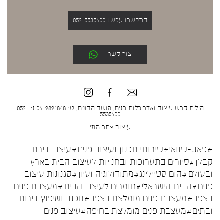
התקשרו עכשיו 052-5535400
צור קשר
הילית קרש עיצוב ואדריכלות פנים, מושב הבונים, ט: 04-9894848 נ: 052-
5535400
עיצוב אתר
מוזי
#פאנג-שוואי
#שירותי תכנון ועיצוב פנים
#עיצוב דירת
קבלן
#סיורים בתערוכות ובחנויות לעיצוב הבית בארץ
ובעולם
#הום סטיילינג
#מתודולוגיה ועיון
#סגנונות עיצוב
פנים
#הבית הישראלי
#חומרים לעיצוב הבית
#מעצבת פנים
בצפון
#מעצבת פנים מומלצת בצפון
#תכנון ושיפוץ דירות
ובתים
#מעצבת פנים מומלצת בחיפה
#עיצוב פנים