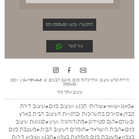
התקשרו עכשיו 052-5535400
צור קשר
הילית קרש עיצוב ואדריכלות פנים, מושב הבונים, ט: 04-9894848 נ: 052-
5535400
עיצוב אתר
מוזי
#פאנג-שוואי
#שירותי תכנון ועיצוב פנים
#עיצוב דירת
קבלן
#סיורים בתערוכות ובחנויות לעיצוב הבית בארץ
ובעולם
#הום סטיילינג
#מתודולוגיה ועיון
#סגנונות עיצוב
פנים
#הבית הישראלי
#חומרים לעיצוב הבית
#מעצבת פנים
בצפון
#מעצבת פנים מומלצת בצפון
#תכנון ושיפוץ דירות