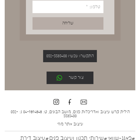
התקשרו עכשיו 052-5535400
צור קשר
הילית קרש עיצוב ואדריכלות פנים, מושב הבונים, ט: 04-9894848 נ: 052-
5535400
עיצוב אתר
מוזי
#פאנג-שוואי
#שירותי תכנון ועיצוב פנים
#עיצוב דירת