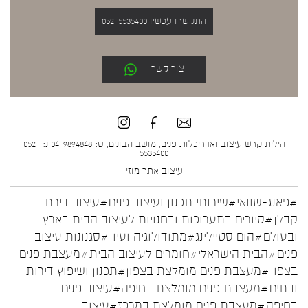
התקשרו עכשיו 052-5535400
צור קשר
הילית קרש עיצוב ואדריכלות פנים, מושב הבונים, ט: 04-9894848 נ: 052-
5535400
עיצוב אתר
מוזי
#פאנג-שוואי
#שירותי תכנון ועיצוב פנים
#עיצוב דירת
קבלן
#סיורים בתערוכות ובחנויות לעיצוב הבית בארץ
ובעולם
#הום סטיילינג
#מתודולוגיה ועיון
#סגנונות עיצוב
פנים
#הבית הישראלי
#חומרים לעיצוב הבית
#מעצבת פנים
בצפון
#מעצבת פנים מומלצת בצפון
#תכנון ושיפוץ דירות
ובתים
#מעצבת פנים מומלצת בחיפה
#עיצוב פנים
בחיפה
#מעצבת פנים מומלצת במרכז
#עיצוב