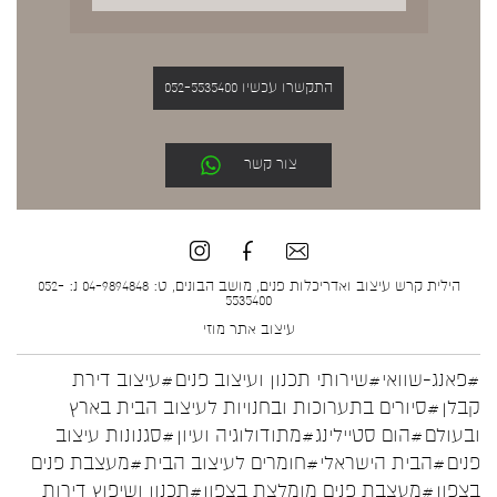
התקשרו עכשיו 052-5535400
צור קשר
הילית קרש עיצוב ואדריכלות פנים, מושב הבונים, ט: 04-9894848 נ: 052-
5535400
עיצוב אתר
מוזי
#פאנג-שוואי
#שירותי תכנון ועיצוב פנים
#עיצוב דירת
קבלן
#סיורים בתערוכות ובחנויות לעיצוב הבית בארץ
ובעולם
#הום סטיילינג
#מתודולוגיה ועיון
#סגנונות עיצוב
פנים
#הבית הישראלי
#חומרים לעיצוב הבית
#מעצבת פנים
בצפון
#מעצבת פנים מומלצת בצפון
#תכנון ושיפוץ דירות