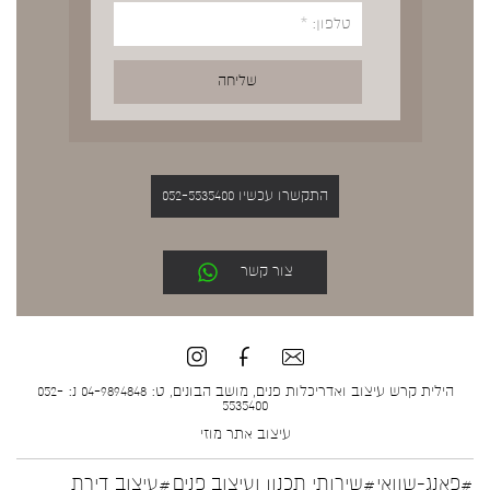
התקשרו עכשיו 052-5535400
צור קשר
הילית קרש עיצוב ואדריכלות פנים, מושב הבונים, ט: 04-9894848 נ: 052-
5535400
עיצוב אתר
מוזי
#פאנג-שוואי
#שירותי תכנון ועיצוב פנים
#עיצוב דירת