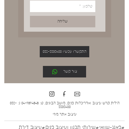
התקשרו עכשיו 052-5535400
צור קשר
הילית קרש עיצוב ואדריכלות פנים, מושב הבונים, ט: 04-9894848 נ: 052-
5535400
עיצוב אתר
מוזי
#פאנג-שוואי
#שירותי תכנון ועיצוב פנים
#עיצוב דירת