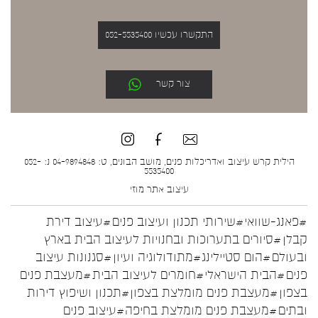
התקשרו עכשיו 052-5535400
צור קשר
הילית קרש עיצוב ואדריכלות פנים, מושב הבונים, ט: 04-9894848 נ: 052-
5535400
עיצוב אתר
מוזי
#פאנג-שוואי
#שירותי תכנון ועיצוב פנים
#עיצוב דירת
קבלן
#סיורים בתערוכות ובחנויות לעיצוב הבית בארץ
ובעולם
#הום סטיילינג
#מתודולוגיה ועיון
#סגנונות עיצוב
פנים
#הבית הישראלי
#חומרים לעיצוב הבית
#מעצבת פנים
בצפון
#מעצבת פנים מומלצת בצפון
#תכנון ושיפוץ דירות
ובתים
#מעצבת פנים מומלצת בחיפה
#עיצוב פנים