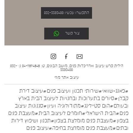
התקשרו עכשיו 052-5535400
צור קשר
הילית קרש עיצוב ואדריכלות פנים, מושב הבונים, ט: 04-9894848 נ: 052-
5535400
עיצוב אתר
מוזי
#פאנג-שוואי
#שירותי תכנון ועיצוב פנים
#עיצוב דירת
קבלן
#סיורים בתערוכות ובחנויות לעיצוב הבית בארץ
ובעולם
#הום סטיילינג
#מתודולוגיה ועיון
#סגנונות עיצוב
פנים
#הבית הישראלי
#חומרים לעיצוב הבית
#מעצבת פנים
בצפון
#מעצבת פנים מומלצת בצפון
#תכנון ושיפוץ דירות
ובתים
#מעצבת פנים מומלצת בחיפה
#עיצוב פנים