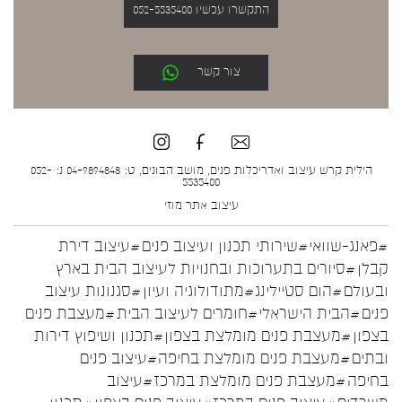
התקשרו עכשיו 052-5535400
צור קשר
הילית קרש עיצוב ואדריכלות פנים, מושב הבונים, ט: 04-9894848 נ: 052-
5535400
עיצוב אתר
מוזי
#פאנג-שוואי
#שירותי תכנון ועיצוב פנים
#עיצוב דירת
קבלן
#סיורים בתערוכות ובחנויות לעיצוב הבית בארץ
ובעולם
#הום סטיילינג
#מתודולוגיה ועיון
#סגנונות עיצוב
פנים
#הבית הישראלי
#חומרים לעיצוב הבית
#מעצבת פנים
בצפון
#מעצבת פנים מומלצת בצפון
#תכנון ושיפוץ דירות
ובתים
#מעצבת פנים מומלצת בחיפה
#עיצוב פנים
בחיפה
#מעצבת פנים מומלצת במרכז
#עיצוב