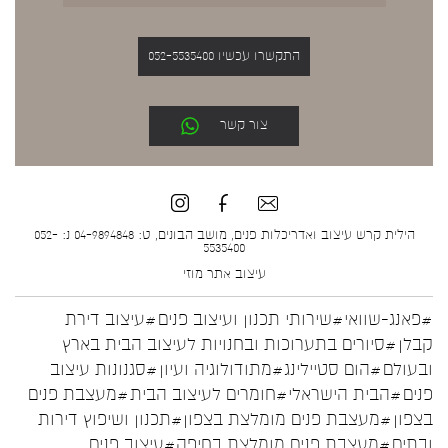
התקשרו עכשיו 052-5535400
צור קשר
הילית קרש עיצוב ואדריכלות פנים, מושב הבונים, ט: 04-9894848 נ: 052-
5535400
עיצוב אתר
מוזי
#פאנג-שוואי
#שירותי תכנון ועיצוב פנים
#עיצוב דירת
קבלן
#סיורים בתערוכות ובחנויות לעיצוב הבית בארץ
ובעולם
#הום סטיילינג
#מתודולוגיה ועיון
#סגנונות עיצוב
פנים
#הבית הישראלי
#חומרים לעיצוב הבית
#מעצבת פנים
בצפון
#מעצבת פנים מומלצת בצפון
#תכנון ושיפוץ דירות
ובתים
#מעצבת פנים מומלצת בחיפה
#עיצוב פנים