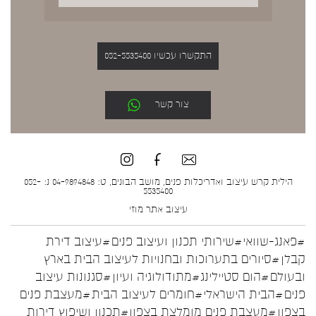
התקשרו עכשיו 052-5535400
צור קשר
הילית קרש עיצוב ואדריכלות פנים, מושב הבונים, ט: 04-9894848 נ: 052-
5535400
עיצוב אתר
מוזי
#פאנג-שוואי
#שירותי תכנון ועיצוב פנים
#עיצוב דירת
קבלן
#סיורים בתערוכות ובחנויות לעיצוב הבית בארץ
ובעולם
#הום סטיילינג
#מתודולוגיה ועיון
#סגנונות עיצוב
פנים
#הבית הישראלי
#חומרים לעיצוב הבית
#מעצבת פנים
בצפון
#מעצבת פנים מומלצת בצפון
#תכנון ושיפוץ דירות