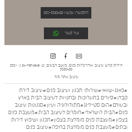
התקשרו עכשיו 052-5535400
צור קשר
הילית קרש עיצוב ואדריכלות פנים, מושב הבונים, ט: 04-9894848 נ: 052-
5535400
עיצוב אתר
מוזי
#פאנג-שוואי
#שירותי תכנון ועיצוב פנים
#עיצוב דירת
קבלן
#סיורים בתערוכות ובחנויות לעיצוב הבית בארץ
ובעולם
#הום סטיילינג
#מתודולוגיה ועיון
#סגנונות עיצוב
פנים
#הבית הישראלי
#חומרים לעיצוב הבית
#מעצבת פנים
בצפון
#מעצבת פנים מומלצת בצפון
#תכנון ושיפוץ דירות
ובתים
#מעצבת פנים מומלצת בחיפה
#עיצוב פנים