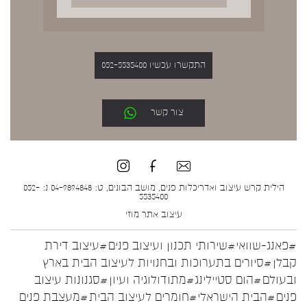
התקשרו עכשיו 052-5535400
צור קשר
הילית קרש עיצוב ואדריכלות פנים, מושב הבונים, ט: 04-9894848 נ: 052-
5535400
עיצוב אתר
מוזי
#פאנג-שוואי
#שירותי תכנון ועיצוב פנים
#עיצוב דירת
קבלן
#סיורים בתערוכות ובחנויות לעיצוב הבית בארץ
ובעולם
#הום סטיילינג
#מתודולוגיה ועיון
#סגנונות עיצוב
פנים
#הבית הישראלי
#חומרים לעיצוב הבית
#מעצבת פנים