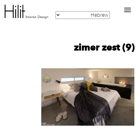
Toggle
navigation
zimer zest (9)