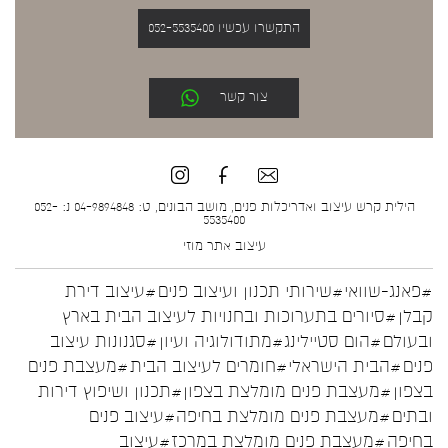
התקשרו עכשיו 052-5535400
צור קשר
הילית קרש עיצוב ואדריכלות פנים, מושב הבונים, ט: 04-9894848 נ: 052-
5535400
עיצוב אתר
מוזי
#פאנג-שוואי
#שירותי תכנון ועיצוב פנים
#עיצוב דירת
קבלן
#סיורים בתערוכות ובחנויות לעיצוב הבית בארץ
ובעולם
#הום סטיילינג
#מתודולוגיה ועיון
#סגנונות עיצוב
פנים
#הבית הישראלי
#חומרים לעיצוב הבית
#מעצבת פנים
בצפון
#מעצבת פנים מומלצת בצפון
#תכנון ושיפוץ דירות
ובתים
#מעצבת פנים מומלצת בחיפה
#עיצוב פנים
בחיפה
#מעצבת פנים מומלצת במרכז
#עיצוב