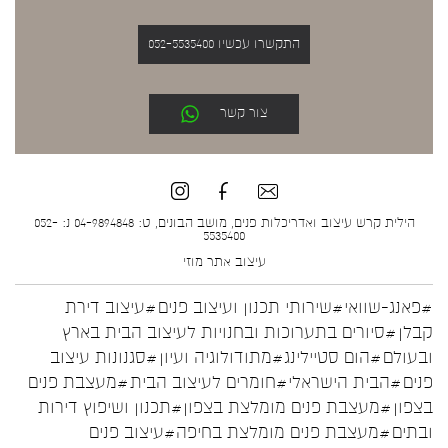
התקשרו עכשיו 052-5535400
צור קשר
הילית קרש עיצוב ואדריכלות פנים, מושב הבונים, ט: 04-9894848 נ: 052-
5535400
עיצוב אתר
מוזי
#פאנג-שוואי
#שירותי תכנון ועיצוב פנים
#עיצוב דירת
קבלן
#סיורים בתערוכות ובחנויות לעיצוב הבית בארץ
ובעולם
#הום סטיילינג
#מתודולוגיה ועיון
#סגנונות עיצוב
פנים
#הבית הישראלי
#חומרים לעיצוב הבית
#מעצבת פנים
בצפון
#מעצבת פנים מומלצת בצפון
#תכנון ושיפוץ דירות
ובתים
#מעצבת פנים מומלצת בחיפה
#עיצוב פנים