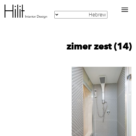
Toggle
navigation
zimer zest (14)