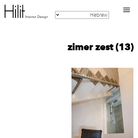
Toggle
navigation
zimer zest (13)