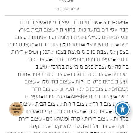
5535400
עיצוב אתר
מוזי
#פאנג-שוואי
#שירותי תכנון ועיצוב פנים
#עיצוב דירת
קבלן
#סיורים בתערוכות ובחנויות לעיצוב הבית בארץ
ובעולם
#הום סטיילינג
#מתודולוגיה ועיון
#סגנונות עיצוב
פנים
#הבית הישראלי
#חומרים לעיצוב הבית
#מעצבת פנים
בצפון
#מעצבת פנים מומלצת בצפון
#תכנון ושיפוץ דירות
ובתים
#מעצבת פנים מומלצת בחיפה
#עיצוב פנים
בחיפה
#מעצבת פנים מומלצת במרכז
#עיצוב
משרדים
#עיצוב פנים במרכז
#עיצוב פנים בצפון
#תכנון
ועיצוב בתים פרטיים וילות
#עיצוב בתי מלון
#עיצוב
מטבחים
#עיצוב פנים לגיל השלישי
#עיצוב חדרי
כושר
#עיצוב דירות AIRBNB
#מעצב פנים
#מעצבת
פנים
#עיצוב דירה
#עיצוב דירות
#עיצוב הבית
#עיצוב
המטבח
#עיצוב פנים
#מעצבת פנים בקריות
#עיצוב פנים
בקריות
#עיצוב דירות יוקרה ופנטהאוזים
#עיצוב דירת
רווקים
#עיצוב וילות
#נכסים להשקעה
#פרויקטים