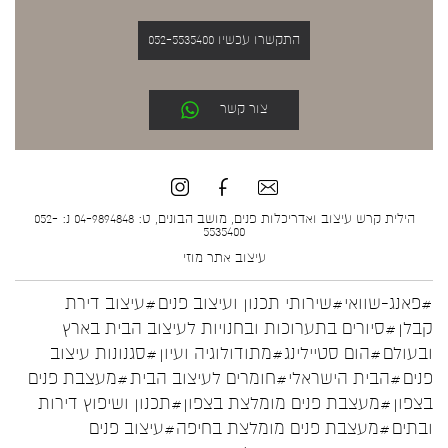
התקשרו עכשיו 052-5535400
צור קשר
הילית קרש עיצוב ואדריכלות פנים, מושב הבונים, ט: 04-9894848 נ: 052-
5535400
עיצוב אתר
מוזי
#פאנג-שוואי
#שירותי תכנון ועיצוב פנים
#עיצוב דירת
קבלן
#סיורים בתערוכות ובחנויות לעיצוב הבית בארץ
ובעולם
#הום סטיילינג
#מתודולוגיה ועיון
#סגנונות עיצוב
פנים
#הבית הישראלי
#חומרים לעיצוב הבית
#מעצבת פנים
בצפון
#מעצבת פנים מומלצת בצפון
#תכנון ושיפוץ דירות
ובתים
#מעצבת פנים מומלצת בחיפה
#עיצוב פנים