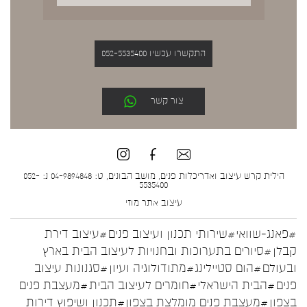
התקשרו עכשיו 052-5535400
צור קשר
הילית קרש עיצוב ואדריכלות פנים, מושב הבונים, ט: 04-9894848 נ: 052-
5535400
עיצוב אתר
מוזי
#פאנג-שוואי
#שירותי תכנון ועיצוב פנים
#עיצוב דירת
קבלן
#סיורים בתערוכות ובחנויות לעיצוב הבית בארץ
ובעולם
#הום סטיילינג
#מתודולוגיה ועיון
#סגנונות עיצוב
פנים
#הבית הישראלי
#חומרים לעיצוב הבית
#מעצבת פנים
בצפון
#מעצבת פנים מומלצת בצפון
#תכנון ושיפוץ דירות