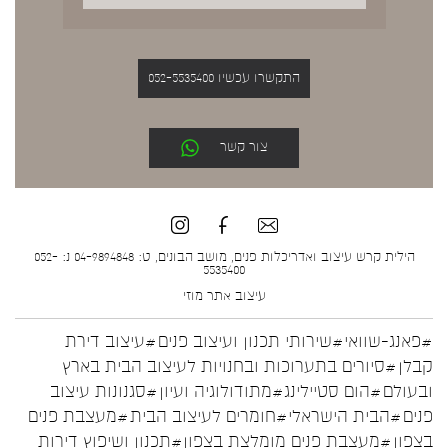
התקשרו עכשיו 052-5535400
צור קשר
הילית קרש עיצוב ואדריכלות פנים, מושב הבונים, ט: 04-9894848 נ: 052-
5535400
עיצוב אתר
מוזי
#פאנג-שוואי
#שירותי תכנון ועיצוב פנים
#עיצוב דירת
קבלן
#סיורים בתערוכות ובחנויות לעיצוב הבית בארץ
ובעולם
#הום סטיילינג
#מתודולוגיה ועיון
#סגנונות עיצוב
פנים
#הבית הישראלי
#חומרים לעיצוב הבית
#מעצבת פנים
בצפון
#מעצבת פנים מומלצת בצפון
#תכנון ושיפוץ דירות