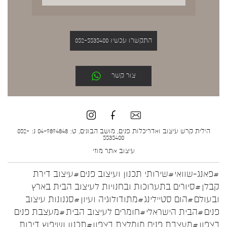
התקשרו עכשיו 052-5535400
צור קשר
הילית קרש עיצוב ואדריכלות פנים, מושב הבונים, ט: 04-9894848 נ: 052-
5535400
עיצוב אתר
מוזי
#פאנג-שוואי
#שירותי תכנון ועיצוב פנים
#עיצוב דירת
קבלן
#סיורים בתערוכות ובחנויות לעיצוב הבית בארץ
ובעולם
#הום סטיילינג
#מתודולוגיה ועיון
#סגנונות עיצוב
פנים
#הבית הישראלי
#חומרים לעיצוב הבית
#מעצבת פנים
בצפון
#מעצבת פנים מומלצת בצפון
#תכנון ושיפוץ דירות