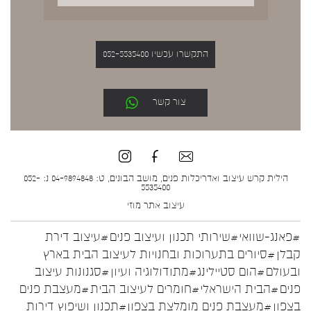
התקשרו עכשיו 052-5535400
צור קשר
הילית קרש עיצוב ואדריכלות פנים, מושב הבונים, ט: 04-9894848 נ: 052-
5535400
עיצוב אתר
מוזי
#פאנג-שוואי
#שירותי תכנון ועיצוב פנים
#עיצוב דירת
קבלן
#סיורים בתערוכות ובחנויות לעיצוב הבית בארץ
ובעולם
#הום סטיילינג
#מתודולוגיה ועיון
#סגנונות עיצוב
פנים
#הבית הישראלי
#חומרים לעיצוב הבית
#מעצבת פנים
בצפון
#מעצבת פנים מומלצת בצפון
#תכנון ושיפוץ דירות