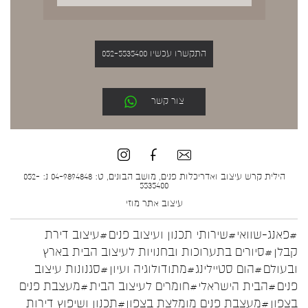
התקשרו עכשיו 052-5535400
צור קשר
הילית קרש עיצוב ואדריכלות פנים, מושב הבונים, ט: 04-9894848 נ: 052-
5535400
עיצוב אתר
מוזי
#פאנג-שוואי
#שירותי תכנון ועיצוב פנים
#עיצוב דירת
קבלן
#סיורים בתערוכות ובחנויות לעיצוב הבית בארץ
ובעולם
#הום סטיילינג
#מתודולוגיה ועיון
#סגנונות עיצוב
פנים
#הבית הישראלי
#חומרים לעיצוב הבית
#מעצבת פנים
בצפון
#מעצבת פנים מומלצת בצפון
#תכנון ושיפוץ דירות