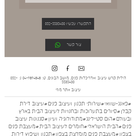
התקשרו עכשיו 052-5535400
צור קשר
הילית קרש עיצוב ואדריכלות פנים, מושב הבונים, ט: 04-9894848 נ: 052-
5535400
עיצוב אתר
מוזי
#פאנג-שוואי
#שירותי תכנון ועיצוב פנים
#עיצוב דירת
קבלן
#סיורים בתערוכות ובחנויות לעיצוב הבית בארץ
ובעולם
#הום סטיילינג
#מתודולוגיה ועיון
#סגנונות עיצוב
פנים
#הבית הישראלי
#חומרים לעיצוב הבית
#מעצבת פנים
בצפון
#מעצבת פנים מומלצת בצפון
#תכנון ושיפוץ דירות