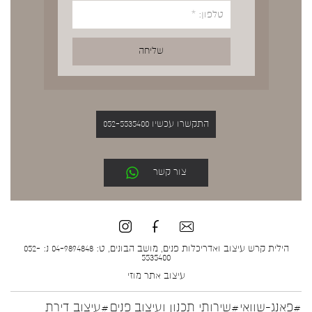
התקשרו עכשיו 052-5535400
צור קשר
הילית קרש עיצוב ואדריכלות פנים, מושב הבונים, ט: 04-9894848 נ: 052-
5535400
עיצוב אתר
מוזי
#פאנג-שוואי
#שירותי תכנון ועיצוב פנים
#עיצוב דירת