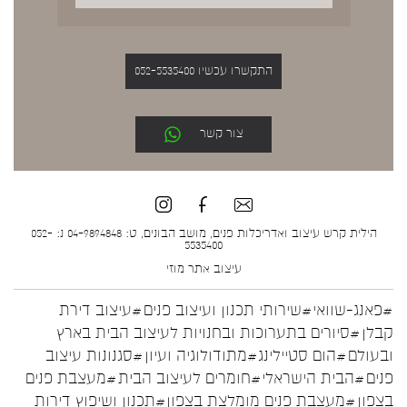
התקשרו עכשיו 052-5535400
צור קשר
הילית קרש עיצוב ואדריכלות פנים, מושב הבונים, ט: 04-9894848 נ: 052-
5535400
עיצוב אתר
מוזי
#פאנג-שוואי
#שירותי תכנון ועיצוב פנים
#עיצוב דירת
קבלן
#סיורים בתערוכות ובחנויות לעיצוב הבית בארץ
ובעולם
#הום סטיילינג
#מתודולוגיה ועיון
#סגנונות עיצוב
פנים
#הבית הישראלי
#חומרים לעיצוב הבית
#מעצבת פנים
בצפון
#מעצבת פנים מומלצת בצפון
#תכנון ושיפוץ דירות