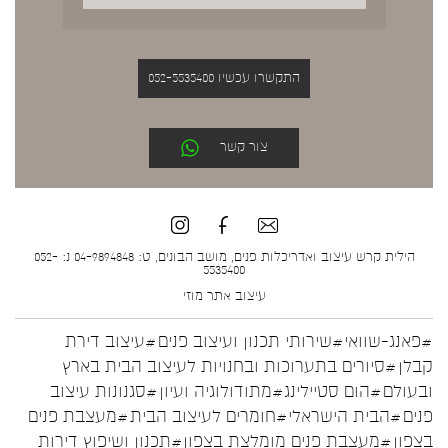
התקשרו עכשיו 052-5535400
צור קשר
הילית קרש עיצוב ואדריכלות פנים, מושב הבונים, ט: 04-9894848 נ: 052-
5535400
עיצוב אתר
מוזי
#פאנג-שוואי
#שירותי תכנון ועיצוב פנים
#עיצוב דירת
קבלן
#סיורים בתערוכות ובחנויות לעיצוב הבית בארץ
ובעולם
#הום סטיילינג
#מתודולוגיה ועיון
#סגנונות עיצוב
פנים
#הבית הישראלי
#חומרים לעיצוב הבית
#מעצבת פנים
בצפון
#מעצבת פנים מומלצת בצפון
#תכנון ושיפוץ דירות