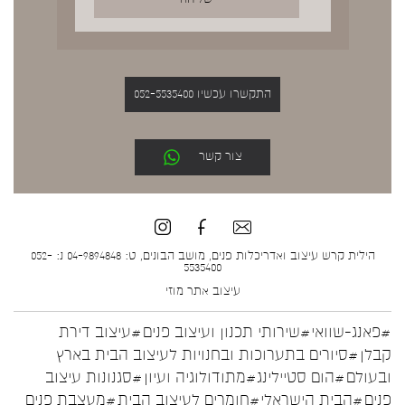
התקשרו עכשיו 052-5535400
צור קשר
הילית קרש עיצוב ואדריכלות פנים, מושב הבונים, ט: 04-9894848 נ: 052-
5535400
עיצוב אתר
מוזי
#פאנג-שוואי
#שירותי תכנון ועיצוב פנים
#עיצוב דירת
קבלן
#סיורים בתערוכות ובחנויות לעיצוב הבית בארץ
ובעולם
#הום סטיילינג
#מתודולוגיה ועיון
#סגנונות עיצוב
פנים
#הבית הישראלי
#חומרים לעיצוב הבית
#מעצבת פנים