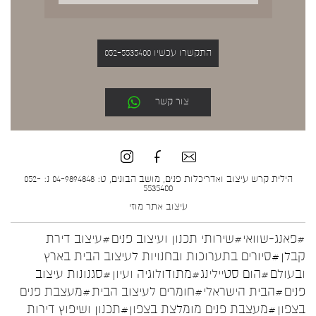
התקשרו עכשיו 052-5535400
צור קשר
הילית קרש עיצוב ואדריכלות פנים, מושב הבונים, ט: 04-9894848 נ: 052-
5535400
עיצוב אתר
מוזי
#פאנג-שוואי
#שירותי תכנון ועיצוב פנים
#עיצוב דירת
קבלן
#סיורים בתערוכות ובחנויות לעיצוב הבית בארץ
ובעולם
#הום סטיילינג
#מתודולוגיה ועיון
#סגנונות עיצוב
פנים
#הבית הישראלי
#חומרים לעיצוב הבית
#מעצבת פנים
בצפון
#מעצבת פנים מומלצת בצפון
#תכנון ושיפוץ דירות