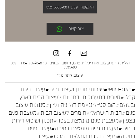
התקשרו עכשיו 052-5535400
צור קשר
הילית קרש עיצוב ואדריכלות פנים, מושב הבונים, ט: 04-9894848 נ: 052-
5535400
עיצוב אתר
מוזי
#פאנג-שוואי
#שירותי תכנון ועיצוב פנים
#עיצוב דירת
קבלן
#סיורים בתערוכות ובחנויות לעיצוב הבית בארץ
ובעולם
#הום סטיילינג
#מתודולוגיה ועיון
#סגנונות עיצוב
פנים
#הבית הישראלי
#חומרים לעיצוב הבית
#מעצבת פנים
בצפון
#מעצבת פנים מומלצת בצפון
#תכנון ושיפוץ דירות
ובתים
#מעצבת פנים מומלצת בחיפה
#עיצוב פנים
בחיפה
#מעצבת פנים מומלצת במרכז
#עיצוב