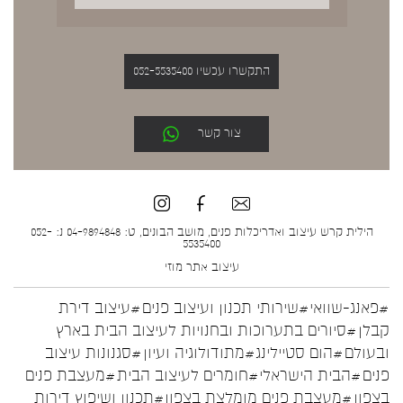
התקשרו עכשיו 052-5535400
צור קשר
הילית קרש עיצוב ואדריכלות פנים, מושב הבונים, ט: 04-9894848 נ: 052-
5535400
עיצוב אתר
מוזי
#פאנג-שוואי
#שירותי תכנון ועיצוב פנים
#עיצוב דירת
קבלן
#סיורים בתערוכות ובחנויות לעיצוב הבית בארץ
ובעולם
#הום סטיילינג
#מתודולוגיה ועיון
#סגנונות עיצוב
פנים
#הבית הישראלי
#חומרים לעיצוב הבית
#מעצבת פנים
בצפון
#מעצבת פנים מומלצת בצפון
#תכנון ושיפוץ דירות