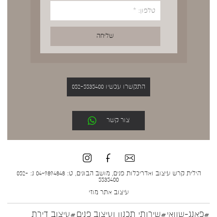
התקשרו עכשיו 052-5535400
צור קשר
הילית קרש עיצוב ואדריכלות פנים, מושב הבונים, ט: 04-9894848 נ: 052-
5535400
עיצוב אתר
מוזי
#פאנג-שוואי
#שירותי תכנון ועיצוב פנים
#עיצוב דירת